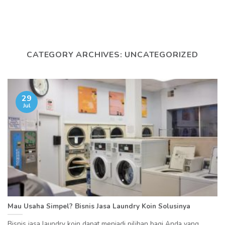
Skip
to
content
CATEGORY ARCHIVES:
UNCATEGORIZED
29
Jul
Mau Usaha Simpel? Bisnis Jasa Laundry Koin Solusinya
Bisnis jasa laundry koin dapat menjadi pilihan bagi Anda yang