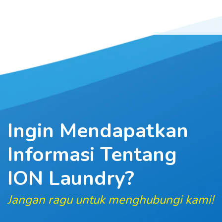
Skip
to
content
Ingin Mendapatkan
Informasi
Tentang
ION Laundry?
Jangan ragu untuk menghubungi kami!