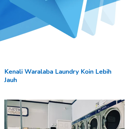
Kenali Waralaba Laundry Koin Lebih
Jauh