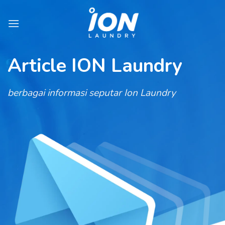
Skip
to
content
Article ION Laundry
berbagai informasi seputar Ion Laundry