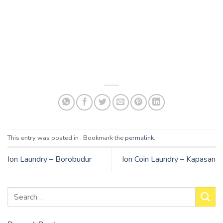
Skip
to
content
This entry was posted in . Bookmark the
permalink
.
Ion Laundry – Borobudur
Ion Coin Laundry – Kapasan